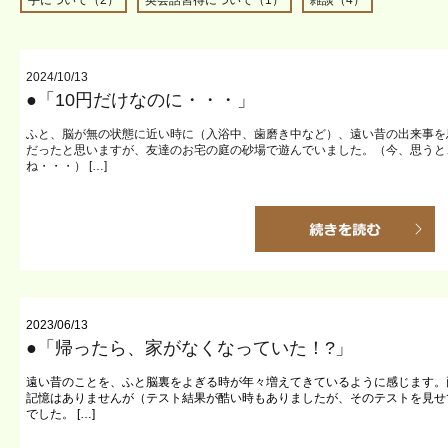
手について（2）
英会話習得について（1）
雑談（4）
2024/10/13
●「10円だけなのに・・・」
ふと、脳が無の状態に近い時に（入浴中、歯磨き中など）、遠い昔の出来事を
だったと思いますが、友達のお宅の庭の砂場で遊んでいました。（今、思うと
ね・・・） […]
2023/06/13
●「帰ったら、家がなくなっていた！?」
遠い昔のことを、ふと脳裏をよぎる時が年々増えてきているように感じます。
記憶はありませんが（テスト結果が酷い時もありましたが、そのテストを見せ
でした。 […]