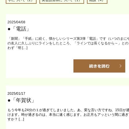
手について（2）
英会話習得について（1）
雑談（4）
2025/04/08
●「電話」
「新聞」「手紙」に続く、懐かしいシリーズ第3弾「電話」です（いつのまに
の友人に久しぶりにラインをしたところ、「ラインでは長くなるから～」との
わず「明 […]
2025/01/17
●「年賀状」
もう今年も24分の１が過ぎてしまいました。あ、変な言い方ですね、15日が
けます。時が過ぎるのは、本当に速く感じます。お正月もアッという間に過ぎ
すか？ […]