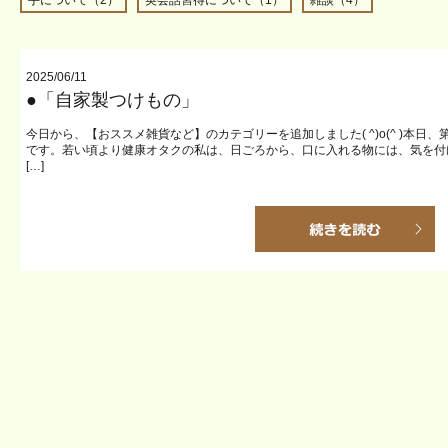
手について（2）
英会話習得について（1）
雑談（4）
2025/06/11
●「自家製つけもの」
今日から、【おススメ雑貨など】のカテゴリーを追加しました( ^)o(^ )本
です。若い頃より健康オタクの私は、日ごろから、口に入れる物には、気を付
[…]