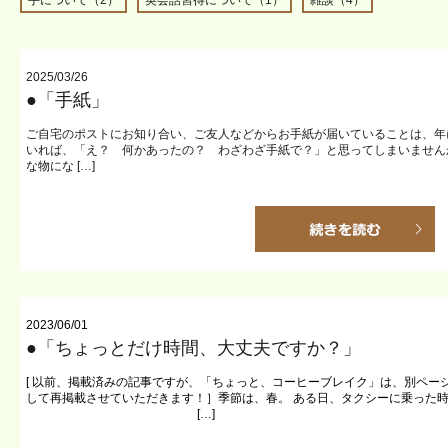
手について（2）
英会話習得について（1）
雑談（4）
2025/03/26
●「手紙」
ご自宅のポストにお知り合い、ご友人などからお手紙が届いていることは、年
いれば、「え？ 何かあったの？ わざわざ手紙で？」と思ってしまいません
な物にな […]
2023/06/01
●「ちょっとだけ時間、大丈夫ですか？」
[ 以前、掲載済みの記事ですが、「ちょっと、コーヒーブレイク」は、別ペー
して再掲載させていただきます！］季節は、春。 ある日、タクシーに乗った
[…]